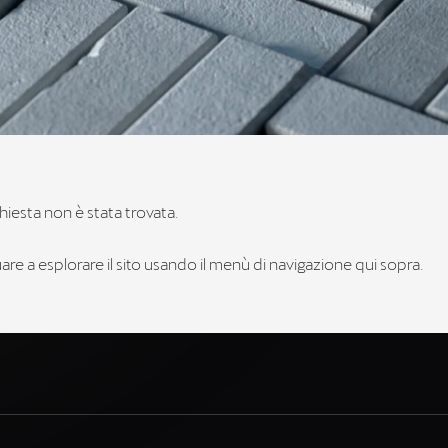
hiesta non è stata trovata.
re a esplorare il sito usando il menù di navigazione qui sopra.