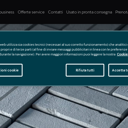
business
Offerte service
Contatti
Usato in pronta consegna
Prenot
web utilizza sia cookies tecnici (necessari al suo corretto funzionamento) che analitici 
propri e di terze parti (al fine di inviare messaggi pubblicitari in linea con le preferenz
 durante la navigazione). Per avere maggiori informazioni puoi leggere la nostra
Cookie 
ioni cookie
Rifiuta tutti
Accetta tu