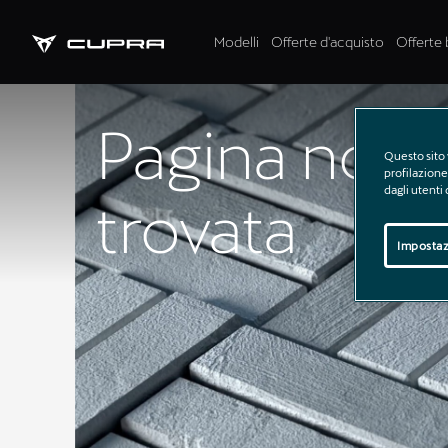
Modelli
Offerte d'acquisto
Offerte 
Pagina non
Questo sito 
profilazione 
dagli utenti
trovata
Impostaz