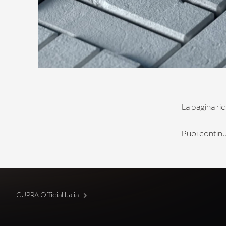
La pagina ric
Puoi continua
CUPRA Official Italia